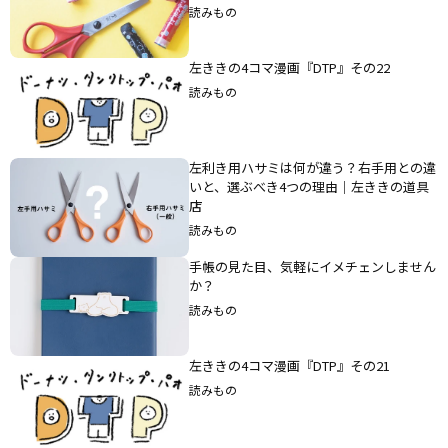
読みもの
左ききの4コマ漫画『DTP』その22
読みもの
左利き用ハサミは何が違う？右手用との違
いと、選ぶべき4つの理由｜左ききの道具
店
読みもの
手帳の見た目、気軽にイメチェンしません
か？
読みもの
左ききの4コマ漫画『DTP』その21
読みもの