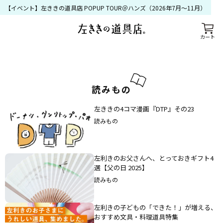
【イベント】左ききの道具店 POPUP TOUR＠ハンズ（2026年7月〜11月）
カート
読
み
も
の
左ききの4コマ漫画『DTP』その23
読みもの
左利きのお父さんへ、とっておきギフト4
選【父の日 2025】
読みもの
左利きの子どもの「できた！」が増える、
おすすめ文具・料理道具特集