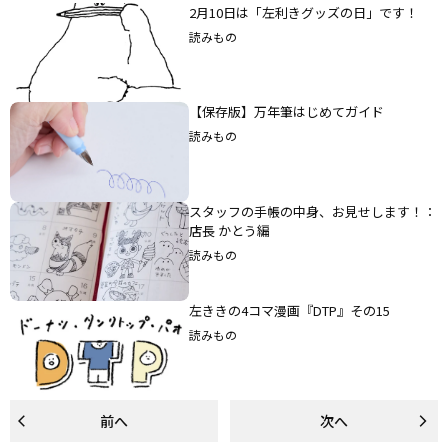
2月10日は「左利きグッズの日」です！
読みもの
【保存版】万年筆はじめてガイド
読みもの
スタッフの手帳の中身、お見せします！：
店長 かとう編
読みもの
左ききの4コマ漫画『DTP』その15
読みもの
前へ
previous set of pages
次へ
next set of page