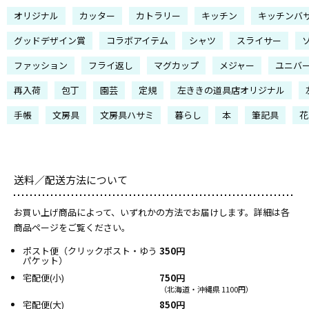
オリジナル
カッター
カトラリー
キッチン
キッチンバ
グッドデザイン賞
コラボアイテム
シャツ
スライサー
ファッション
フライ返し
マグカップ
メジャー
ユニバ
再入荷
包丁
園芸
定規
左ききの道具店オリジナル
手帳
文房具
文房具ハサミ
暮らし
本
筆記具
花
送料／配送方法について
お買い上げ商品によって、いずれかの方法でお届けします。詳細は各
商品ページをご覧ください。
ポスト便（クリックポスト・ゆう
350円
パケット）
宅配便(小)
750円
（北海道・沖縄県 1100円）
宅配便(大)
850円