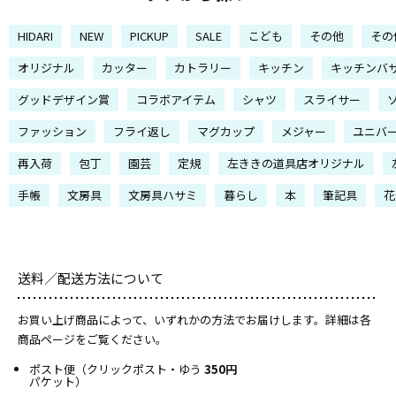
HIDARI
NEW
PICKUP
SALE
こども
その他
その
オリジナル
カッター
カトラリー
キッチン
キッチンバ
グッドデザイン賞
コラボアイテム
シャツ
スライサー
ファッション
フライ返し
マグカップ
メジャー
ユニバ
再入荷
包丁
園芸
定規
左ききの道具店オリジナル
手帳
文房具
文房具ハサミ
暮らし
本
筆記具
花
送料／配送方法について
お買い上げ商品によって、いずれかの方法でお届けします。詳細は各
商品ページをご覧ください。
ポスト便（クリックポスト・ゆう
350円
パケット）