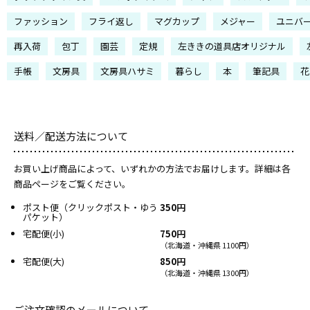
ファッション
フライ返し
マグカップ
メジャー
ユニバ
再入荷
包丁
園芸
定規
左ききの道具店オリジナル
手帳
文房具
文房具ハサミ
暮らし
本
筆記具
花
送料／配送方法について
お買い上げ商品によって、いずれかの方法でお届けします。詳細は各
商品ページをご覧ください。
ポスト便（クリックポスト・ゆう
350円
パケット）
宅配便(小)
750円
（北海道・沖縄県 1100円）
宅配便(大)
850円
（北海道・沖縄県 1300円）
ご注文確認のメールについて