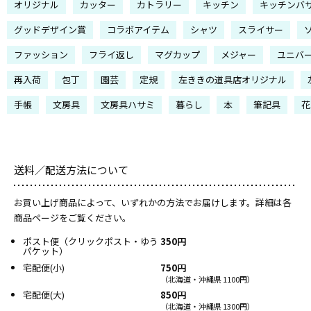
オリジナル
カッター
カトラリー
キッチン
キッチンバ
グッドデザイン賞
コラボアイテム
シャツ
スライサー
ファッション
フライ返し
マグカップ
メジャー
ユニバ
再入荷
包丁
園芸
定規
左ききの道具店オリジナル
手帳
文房具
文房具ハサミ
暮らし
本
筆記具
花
送料／配送方法について
お買い上げ商品によって、いずれかの方法でお届けします。詳細は各
商品ページをご覧ください。
ポスト便（クリックポスト・ゆう
350円
パケット）
宅配便(小)
750円
（北海道・沖縄県 1100円）
宅配便(大)
850円
（北海道・沖縄県 1300円）