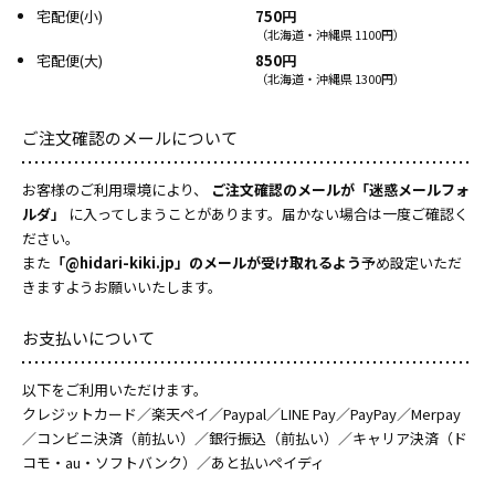
宅配便(小)
750円
（北海道・沖縄県 1100円）
宅配便(大)
850円
（北海道・沖縄県 1300円）
ご注文確認のメールについて
お客様のご利用環境により、
ご注文確認のメールが「迷惑メールフォ
ルダ」
に入ってしまうことがあります。届かない場合は一度ご確認く
ださい。
また
「@hidari-kiki.jp」のメールが受け取れるよう
予め設定いただ
きますようお願いいたします。
お支払いについて
以下をご利用いただけます。
クレジットカード／楽天ペイ／Paypal／LINE Pay／PayPay／Merpay
／コンビニ決済（前払い）／銀行振込（前払い）／キャリア決済（ド
コモ・au・ソフトバンク）／あと払いペイディ