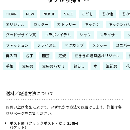
HIDARI
NEW
PICKUP
SALE
こども
その他
その
オリジナル
カッター
カトラリー
キッチン
キッチンバ
グッドデザイン賞
コラボアイテム
シャツ
スライサー
ファッション
フライ返し
マグカップ
メジャー
ユニバ
再入荷
包丁
園芸
定規
左ききの道具店オリジナル
手帳
文房具
文房具ハサミ
暮らし
本
筆記具
花
送料／配送方法について
お買い上げ商品によって、いずれかの方法でお届けします。詳細は各
商品ページをご覧ください。
ポスト便（クリックポスト・ゆう
350円
パケット）