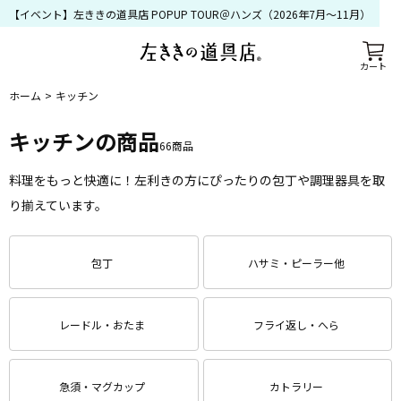
【イベント】左ききの道具店 POPUP TOUR＠ハンズ（2026年7月〜11月）
カート
ホーム
キッチン
キッチン
の商品
66
商品
料理をもっと快適に！左利きの方にぴったりの包丁や調理器具を取
り揃えています。
包丁
ハサミ・ピーラー他
レードル・おたま
フライ返し・へら
急須・マグカップ
カトラリー