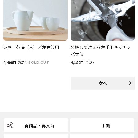
東屋 茶海（大）／左右兼用
分解して洗える左手用キッチン
バサミ
4,400
4,180
円（税込）
SOLD OUT
円（税込）
次へ
next set of page
新商品・再入荷
手帳