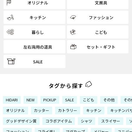
オリジナル
文房具
キッチン
ファッション
暮らし
こども
左右両用の道具
セット・ギフト
SALE
タグから探す
HIDARI
NEW
PICKUP
SALE
こども
その他
その
オリジナル
カッター
カトラリー
キッチン
キッチンバ
グッドデザイン賞
コラボアイテム
シャツ
スライサー
ファッション
フライ返し
マグカップ
メジャー
ユニバ