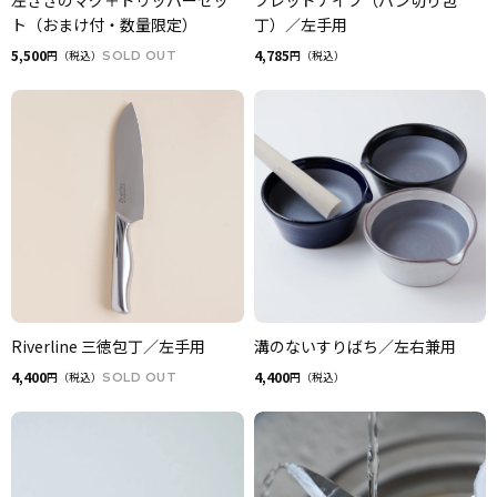
左ききのマグ＋ドリッパーセッ
ブレッドナイフ（パン切り包
ト（おまけ付・数量限定）
丁）／左手用
5,500
4,785
円（税込）
SOLD OUT
円（税込）
Riverline 三徳包丁／左手用
溝のないすりばち／左右兼用
4,400
4,400
円（税込）
SOLD OUT
円（税込）