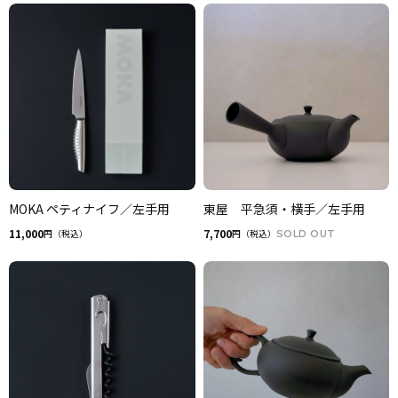
MOKA ペティナイフ／左手用
東屋 平急須・横手／左手用
11,000
7,700
円（税込）
円（税込）
SOLD OUT