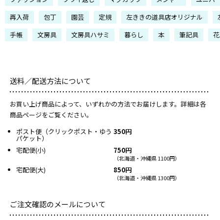
再入荷
包丁
園芸
定規
左ききの道具店オリジナル
手帳
文房具
文房具ハサミ
暮らし
本
筆記具
花
送料／配送方法について
お買い上げ商品によって、いずれかの方法でお届けします。詳細は各
商品ページをご覧ください。
ポスト便（クリックポスト・ゆう
350円
パケット）
宅配便(小)
750円
（北海道・沖縄県 1100円）
宅配便(大)
850円
（北海道・沖縄県 1300円）
ご注文確認のメールについて