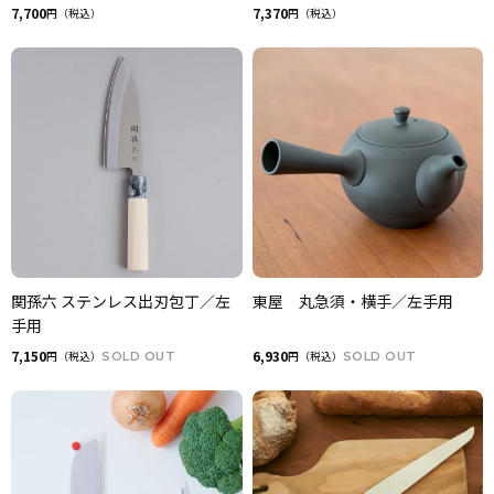
7,700
7,370
円（税込）
円（税込）
関孫六 ステンレス出刃包丁／左
東屋 丸急須・横手／左手用
手用
7,150
6,930
円（税込）
SOLD OUT
円（税込）
SOLD OUT