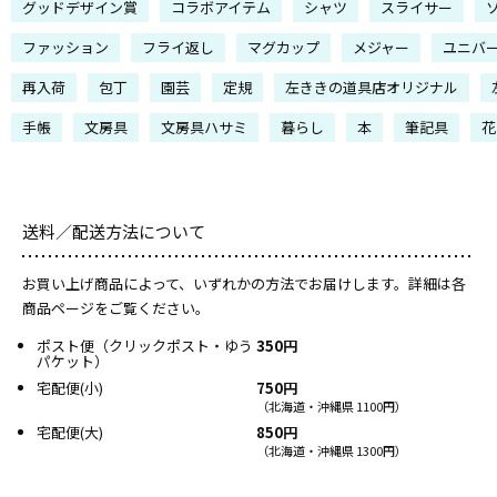
グッドデザイン賞
コラボアイテム
シャツ
スライサー
ファッション
フライ返し
マグカップ
メジャー
ユニバ
再入荷
包丁
園芸
定規
左ききの道具店オリジナル
手帳
文房具
文房具ハサミ
暮らし
本
筆記具
花
送料／配送方法について
お買い上げ商品によって、いずれかの方法でお届けします。詳細は各
商品ページをご覧ください。
ポスト便（クリックポスト・ゆう
350円
パケット）
宅配便(小)
750円
（北海道・沖縄県 1100円）
宅配便(大)
850円
（北海道・沖縄県 1300円）