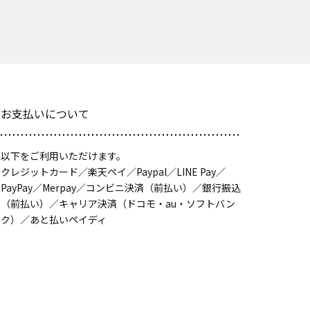
お支払いについて
以下をご利用いただけます。
クレジットカード／楽天ペイ／Paypal／LINE Pay／
PayPay／Merpay／コンビニ決済（前払い）／銀行振込
（前払い）／キャリア決済（ドコモ・au・ソフトバン
ク）／あと払いペイディ