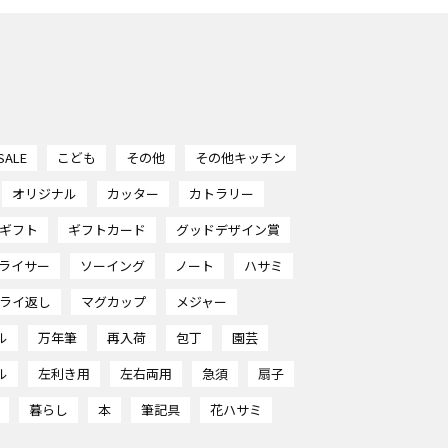
SALE
こども
その他
その他キッチン
オリジナル
カッター
カトラリー
ギフト
ギフトカード
グッドデザイン賞
ライサー
ソーイング
ノート
ハサミ
ライ返し
マグカップ
メジャー
ル
万年筆
再入荷
包丁
園芸
ル
左利き用
左右両用
急須
扇子
暮らし
本
筆記具
花ハサミ