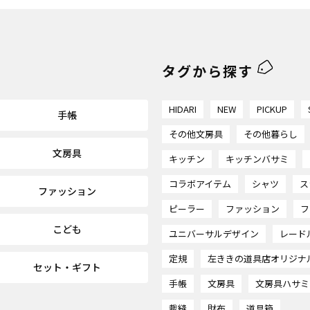
タグから探す
HIDARI
NEW
PICKUP
手帳
その他文房具
その他暮らし
文房具
キッチン
キッチンバサミ
コラボアイテム
シャツ
ス
ファッション
ピーラー
ファッション
フ
こども
ユニバーサルデザイン
レード
定規
左ききの道具店オリジナ
セット・ギフト
手帳
文房具
文房具ハサミ
裁縫
財布
道具箱