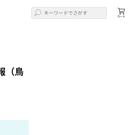
カート
報（鳥