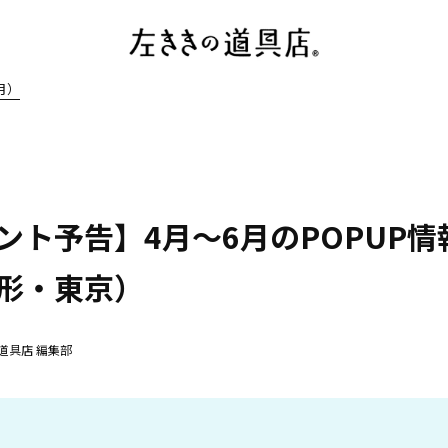
月）
ント予告】4月〜6月のPOPUP情
形・東京）
道具店 編集部