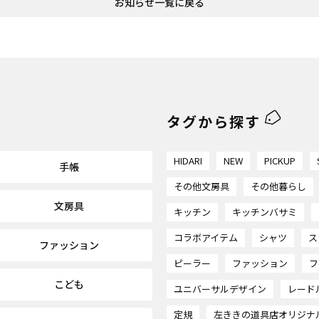
お知らせ
一覧に戻る
home
タグから探す
HIDARI
NEW
PICKUP
手帳
その他文房具
その他暮らし
文房具
キッチン
キッチンバサミ
コラボアイテム
シャツ
ス
ファッション
ピーラー
ファッション
フ
こども
ユニバーサルデザイン
レード
定規
左ききの道具店オリジナ