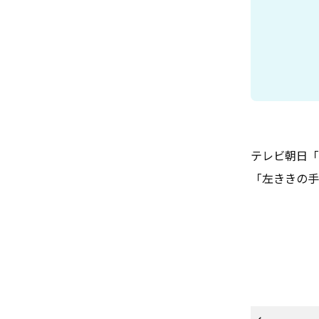
テレビ朝日「
「左ききの手