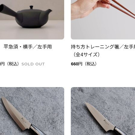
 平急須・横手／左手用
持ち方トレーニング箸／左手
（全4サイズ）
0
円（税込）
660
円（税込）
SOLD OUT