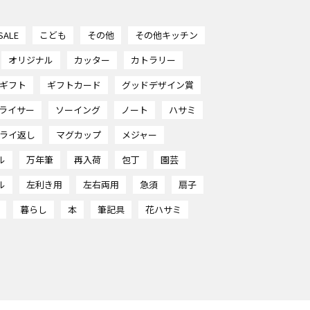
SALE
こども
その他
その他キッチン
オリジナル
カッター
カトラリー
ギフト
ギフトカード
グッドデザイン賞
ライサー
ソーイング
ノート
ハサミ
ライ返し
マグカップ
メジャー
ル
万年筆
再入荷
包丁
園芸
ル
左利き用
左右両用
急須
扇子
暮らし
本
筆記具
花ハサミ