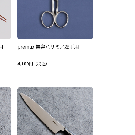
用
premax 美容ハサミ／左手用
4,180
円（税込）