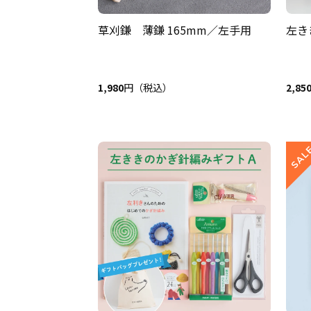
草刈鎌 薄鎌 165mm／左手用
左き
1,980
円（税込）
2,85