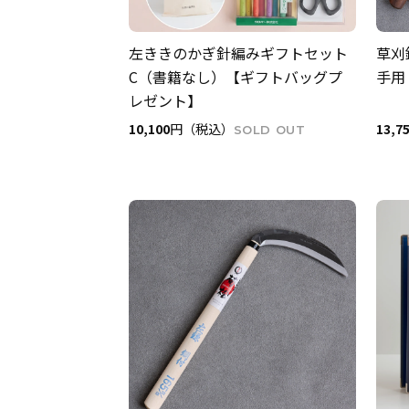
左ききのかぎ針編みギフトセット
草刈
C（書籍なし）【ギフトバッグプ
手用
レゼント】
10,100
円（税込）
13,7
SOLD OUT