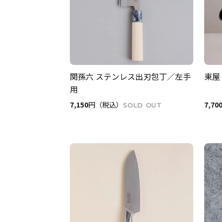
関孫六 ステンレス出刃包丁／左手
東屋
用
7,150
円（税込）
7,70
SOLD OUT