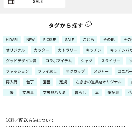
SALE
タグから探す
HIDARI
NEW
PICKUP
SALE
こども
その他
その
オリジナル
カッター
カトラリー
キッチン
キッチンバ
グッドデザイン賞
コラボアイテム
シャツ
スライサー
ファッション
フライ返し
マグカップ
メジャー
ユニバ
再入荷
包丁
園芸
定規
左ききの道具店オリジナル
手帳
文房具
文房具ハサミ
暮らし
本
筆記具
花
送料／配送方法について