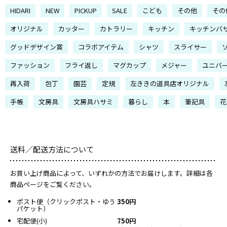
HIDARI
NEW
PICKUP
SALE
こども
その他
その
オリジナル
カッター
カトラリー
キッチン
キッチンバ
グッドデザイン賞
コラボアイテム
シャツ
スライサー
ファッション
フライ返し
マグカップ
メジャー
ユニバ
再入荷
包丁
園芸
定規
左ききの道具店オリジナル
手帳
文房具
文房具ハサミ
暮らし
本
筆記具
花
送料／配送方法について
お買い上げ商品によって、いずれかの方法でお届けします。詳細は各
商品ページをご覧ください。
ポスト便（クリックポスト・ゆう
350円
パケット）
宅配便(小)
750円