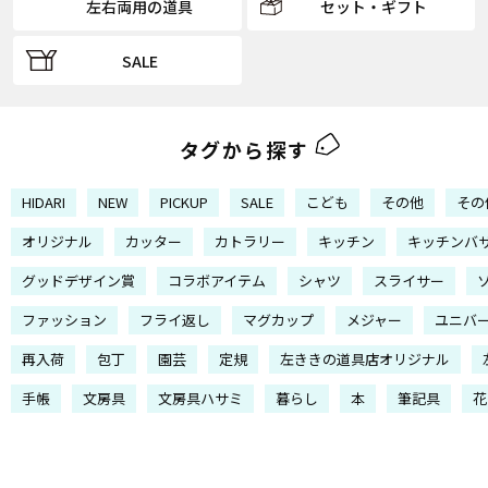
左右両用の道具
セット・ギフト
SALE
タグから探す
HIDARI
NEW
PICKUP
SALE
こども
その他
その
オリジナル
カッター
カトラリー
キッチン
キッチンバ
グッドデザイン賞
コラボアイテム
シャツ
スライサー
ファッション
フライ返し
マグカップ
メジャー
ユニバ
再入荷
包丁
園芸
定規
左ききの道具店オリジナル
手帳
文房具
文房具ハサミ
暮らし
本
筆記具
花