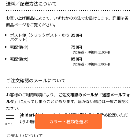
送料／配送方法について
お買い上げ商品によって、いずれかの方法でお届けします。詳細は各
商品ページをご覧ください。
ポスト便（クリックポスト・ゆう
350円
パケット）
宅配便(小)
750円
（北海道・沖縄県 1100円）
宅配便(大)
850円
（北海道・沖縄県 1300円）
ご注文確認のメールについて
お客様のご利用環境により、
ご注文確認のメールが「迷惑メールフォ
ルダ」
に入ってしまうことがあります。届かない場合は一度ご確認く
ださい。
また
「@hidari-kiki.jp」のメールが受け取れるよう
予め設定いただ
カラー・種類を選ぶ
きますようお願いいたします。
メニュー
お支払いについて