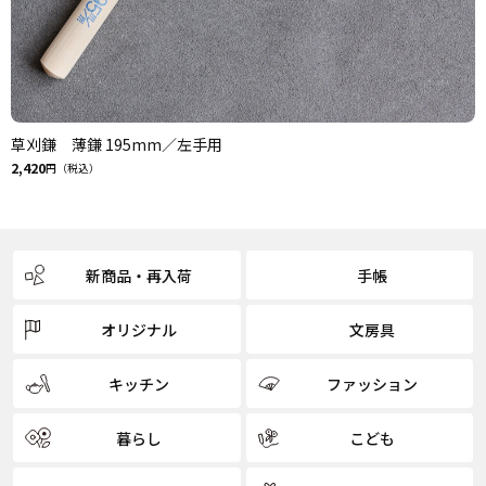
草刈鎌 薄鎌 195mm／左手用
2,420
円（税込）
新商品・再入荷
手帳
オリジナル
文房具
キッチン
ファッション
暮らし
こども