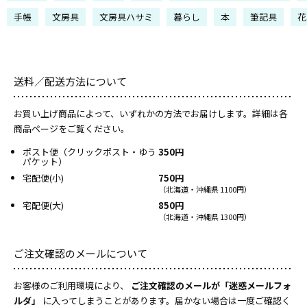
手帳
文房具
文房具ハサミ
暮らし
本
筆記具
花
送料／配送方法について
お買い上げ商品によって、いずれかの方法でお届けします。詳細は各
商品ページをご覧ください。
ポスト便（クリックポスト・ゆう
350円
パケット）
宅配便(小)
750円
（北海道・沖縄県 1100円）
宅配便(大)
850円
（北海道・沖縄県 1300円）
ご注文確認のメールについて
お客様のご利用環境により、
ご注文確認のメールが「迷惑メールフォ
ルダ」
に入ってしまうことがあります。届かない場合は一度ご確認く