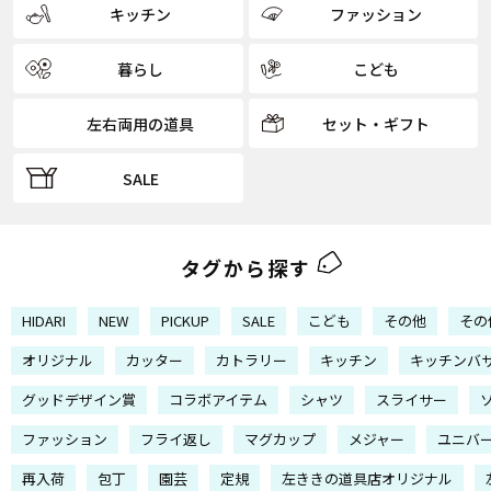
キッチン
ファッション
暮らし
こども
左右両用の道具
セット・ギフト
SALE
タグから探す
HIDARI
NEW
PICKUP
SALE
こども
その他
その
オリジナル
カッター
カトラリー
キッチン
キッチンバ
グッドデザイン賞
コラボアイテム
シャツ
スライサー
ファッション
フライ返し
マグカップ
メジャー
ユニバ
再入荷
包丁
園芸
定規
左ききの道具店オリジナル