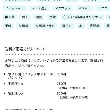
ファッション
フライ返し
マグカップ
メジャー
ユニバ
再入荷
包丁
園芸
定規
左ききの道具店オリジナル
手帳
文房具
文房具ハサミ
暮らし
本
筆記具
花
送料／配送方法について
お買い上げ商品によって、いずれかの方法でお届けします。詳細は各
商品ページをご覧ください。
ポスト便（クリックポスト・ゆう
350円
パケット）
宅配便(小)
750円
（北海道・沖縄県 1100円）
宅配便(大)
850円
（北海道・沖縄県 1300円）