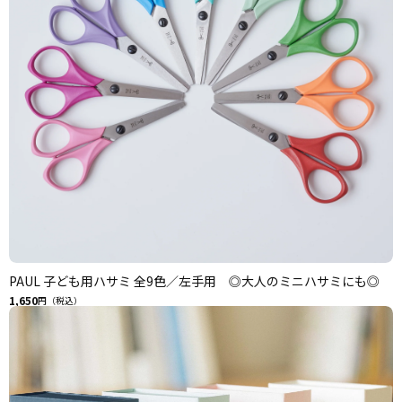
PAUL 子ども用ハサミ 全9色／左手用 ◎大人のミニハサミにも◎
1,650
円（税込）