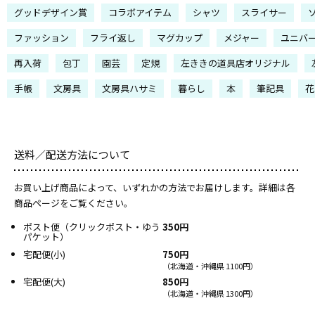
グッドデザイン賞
コラボアイテム
シャツ
スライサー
ファッション
フライ返し
マグカップ
メジャー
ユニバ
再入荷
包丁
園芸
定規
左ききの道具店オリジナル
手帳
文房具
文房具ハサミ
暮らし
本
筆記具
花
送料／配送方法について
お買い上げ商品によって、いずれかの方法でお届けします。詳細は各
商品ページをご覧ください。
ポスト便（クリックポスト・ゆう
350円
パケット）
宅配便(小)
750円
（北海道・沖縄県 1100円）
宅配便(大)
850円
（北海道・沖縄県 1300円）