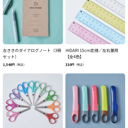
左ききのダイアログノート（3冊
HIDARI 15cm定規／左右兼用
セット）
【全4色】
1,540
330
円（税込）
円（税込）