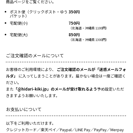
商品ページをご覧ください。
ポスト便（クリックポスト・ゆう
350円
パケット）
宅配便(小)
750円
（北海道・沖縄県 1100円）
宅配便(大)
850円
（北海道・沖縄県 1300円）
ご注文確認のメールについて
お客様のご利用環境により、
ご注文確認のメールが「迷惑メールフォ
ルダ」
に入ってしまうことがあります。届かない場合は一度ご確認く
ださい。
また
「@hidari-kiki.jp」のメールが受け取れるよう
予め設定いただ
きますようお願いいたします。
お支払いについて
以下をご利用いただけます。
クレジットカード／楽天ペイ／Paypal／LINE Pay／PayPay／Merpay