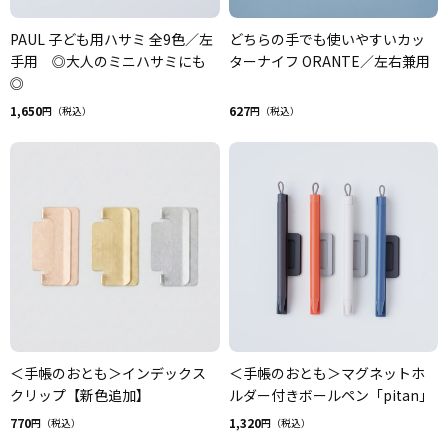
PAUL 子ども用ハサミ 全9色／左
どちらの手でも使いやすいカッ
手用 ◎大人のミニハサミにも
ターナイフ ORANTE／左右兼用
◎
1,650
627
円（税込）
円（税込）
＜手帳のおとも＞インデックス
＜手帳のおとも＞マグネットホ
クリップ【新色追加】
ルダー付きボールペン「pitan」
770
1,320
円（税込）
円（税込）