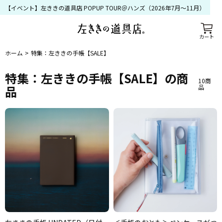
【イベント】左ききの道具店 POPUP TOUR＠ハンズ（2026年7月〜11月）
カート
ホーム
特集：左ききの手帳【SALE】
特集：左ききの手帳【SALE】
の商
10
商
品
品