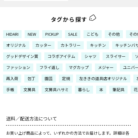
タグから探す
HIDARI
NEW
PICKUP
SALE
こども
その他
その
オリジナル
カッター
カトラリー
キッチン
キッチンバ
グッドデザイン賞
コラボアイテム
シャツ
スライサー
ファッション
フライ返し
マグカップ
メジャー
ユニバ
再入荷
包丁
園芸
定規
左ききの道具店オリジナル
手帳
文房具
文房具ハサミ
暮らし
本
筆記具
花
送料／配送方法について
お買い上げ商品によって、いずれかの方法でお届けします。詳細は各