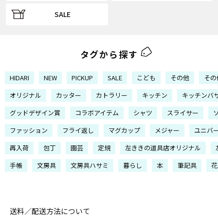
SALE
タグから探す
HIDARI
NEW
PICKUP
SALE
こども
その他
その
オリジナル
カッター
カトラリー
キッチン
キッチンバ
グッドデザイン賞
コラボアイテム
シャツ
スライサー
ファッション
フライ返し
マグカップ
メジャー
ユニバ
再入荷
包丁
園芸
定規
左ききの道具店オリジナル
手帳
文房具
文房具ハサミ
暮らし
本
筆記具
花
送料／配送方法について