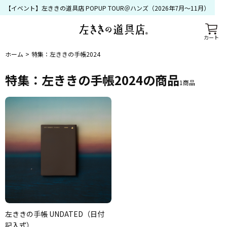
【イベント】左ききの道具店 POPUP TOUR＠ハンズ（2026年7月〜11月）
カート
ホーム
特集：左ききの手帳2024
特集：左ききの手帳2024
の商品
1
商品
左ききの手帳 UNDATED（日付
記入式）