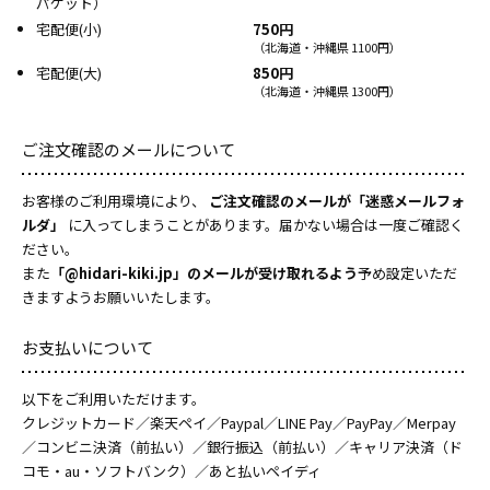
パケット）
宅配便(小)
750円
（北海道・沖縄県 1100円）
宅配便(大)
850円
（北海道・沖縄県 1300円）
ご注文確認のメールについて
お客様のご利用環境により、
ご注文確認のメールが「迷惑メールフォ
ルダ」
に入ってしまうことがあります。届かない場合は一度ご確認く
ださい。
また
「@hidari-kiki.jp」のメールが受け取れるよう
予め設定いただ
きますようお願いいたします。
お支払いについて
以下をご利用いただけます。
クレジットカード／楽天ペイ／Paypal／LINE Pay／PayPay／Merpay
／コンビニ決済（前払い）／銀行振込（前払い）／キャリア決済（ド
コモ・au・ソフトバンク）／あと払いペイディ