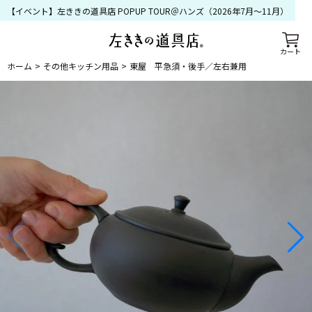
【イベント】左ききの道具店 POPUP TOUR＠ハンズ（2026年7月〜11月）
カート
ホーム
その他キッチン用品
東屋 平急須・後手／左右兼用