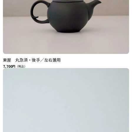
東屋 丸急須・後手／左右兼用
7,700
円（税込）