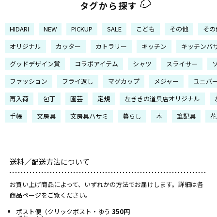
タグから探す
HIDARI
NEW
PICKUP
SALE
こども
その他
その
オリジナル
カッター
カトラリー
キッチン
キッチンバ
グッドデザイン賞
コラボアイテム
シャツ
スライサー
ファッション
フライ返し
マグカップ
メジャー
ユニバ
再入荷
包丁
園芸
定規
左ききの道具店オリジナル
手帳
文房具
文房具ハサミ
暮らし
本
筆記具
花
送料／配送方法について
お買い上げ商品によって、いずれかの方法でお届けします。詳細は各
商品ページをご覧ください。
ポスト便（クリックポスト・ゆう
350円