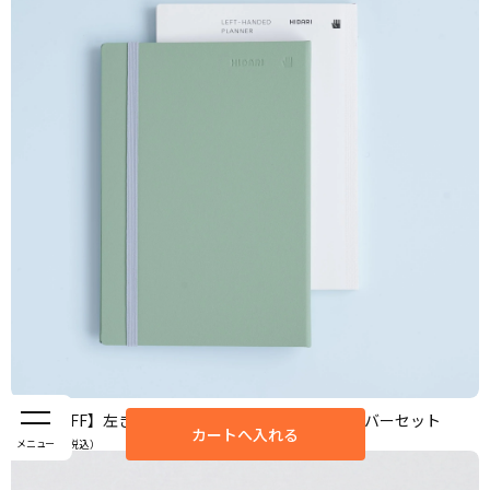
【50%OFF】左ききの手帳2026 本体のみ+ハードカバーセット
カートへ入れる
3,280
メニュー
円（税込）