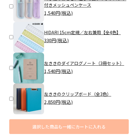
付きメッシュペンケース
1,540
円(税込)
HIDARI 15cm定規／左右兼用【全4色】
330
円(税込)
左ききのダイアログノート（3冊セット）
1,540
円(税込)
左ききのクリップボード（全3色）
2,850
円(税込)
選択した商品も一緒にカートに入れる