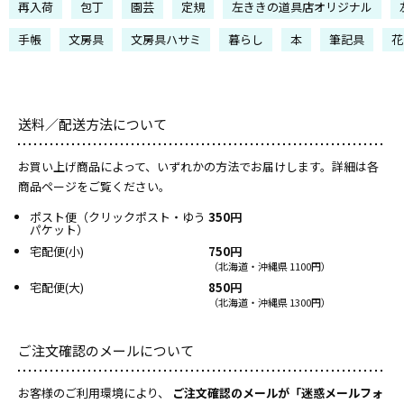
再入荷
包丁
園芸
定規
左ききの道具店オリジナル
手帳
文房具
文房具ハサミ
暮らし
本
筆記具
花
送料／配送方法について
お買い上げ商品によって、いずれかの方法でお届けします。詳細は各
商品ページをご覧ください。
ポスト便（クリックポスト・ゆう
350円
パケット）
宅配便(小)
750円
（北海道・沖縄県 1100円）
宅配便(大)
850円
（北海道・沖縄県 1300円）
ご注文確認のメールについて
お客様のご利用環境により、
ご注文確認のメールが「迷惑メールフォ