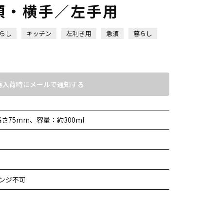
須・横手／左手用
らし
キッチン
左利き用
急須
暮らし
再入荷時にメールで通知する
高さ75mm、容量：約300ml
ンジ不可