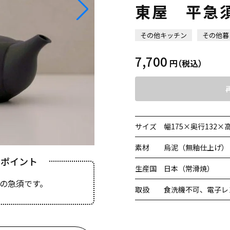
東屋 平急
その他キッチン
その他暮
7,700
円
（税込）
サイズ
幅175×奥行132×
素材
烏泥（無釉仕上げ）
きポイント
生産国
日本（常滑焼）
の急須です。
取扱
食洗機不可、電子レ