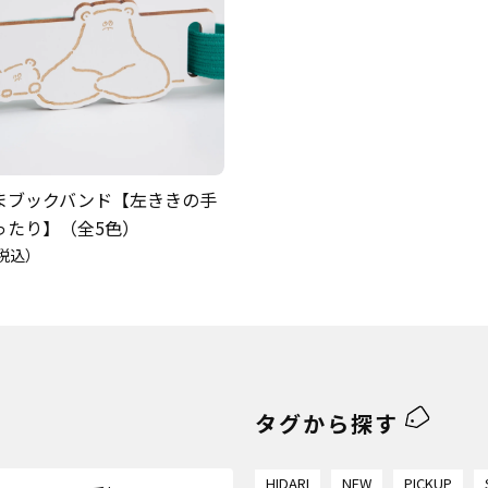
まブックバンド【左ききの手
ったり】（全5色）
税込）
タグから探す
HIDARI
NEW
PICKUP