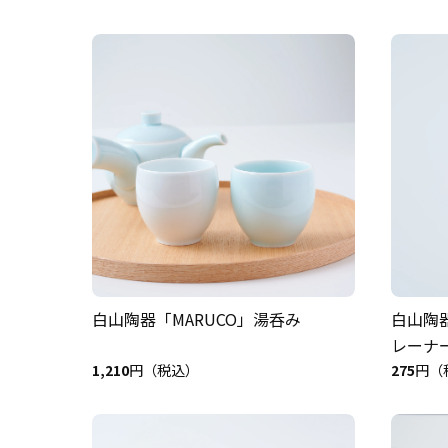
白山陶器「MARUCO」湯呑み
白山陶器
レーナ
1,210
円（税込）
275
円（