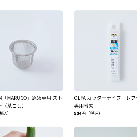
「MARUCO」急須専用 スト
OLFA カッターナイフ レフ
ー（茶こし）
専用替刃
税込）
504
円（税込）