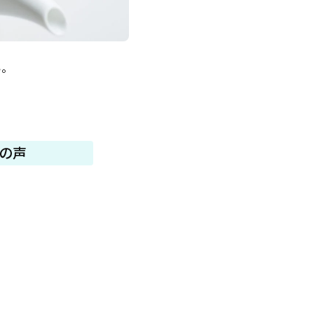
い。
の声