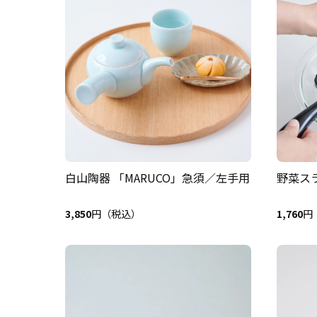
白山陶器 「MARUCO」急須／左手用
野菜ス
3,850
円（税込）
1,760
円