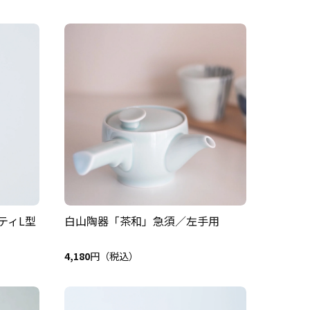
ティL型
白山陶器「茶和」急須／左手用
4,180
円（税込）