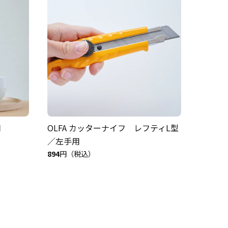
用
OLFA カッターナイフ レフティL型
／左手用
894
円（税込）