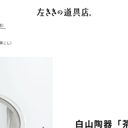
月）
（茶こし）
白山陶器「