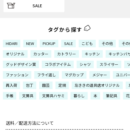
SALE
タグから探す
HIDARI
NEW
PICKUP
SALE
こども
その他
その
オリジナル
カッター
カトラリー
キッチン
キッチンバ
グッドデザイン賞
コラボアイテム
シャツ
スライサー
ファッション
フライ返し
マグカップ
メジャー
ユニバ
再入荷
包丁
園芸
定規
左ききの道具店オリジナル
手帳
文房具
文房具ハサミ
暮らし
本
筆記具
花
送料／配送方法について