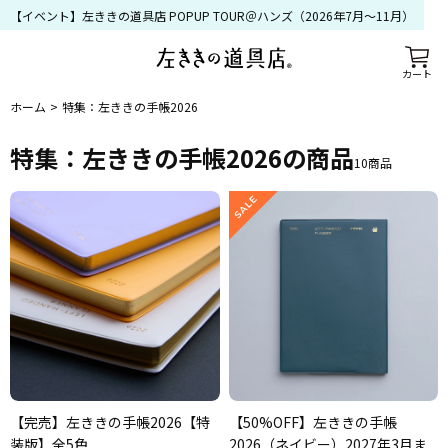
【イベント】左ききの道具店 POPUP TOUR＠ハンズ（2026年7月〜11月）
カート
ホーム
特集：左ききの手帳2026
特集：左ききの手帳2026
の商品
10
商品
【完売】左ききの手帳2026【特
【50%OFF】左ききの手帳
装版】全5色
2026（ネイビー）2027年3月ま