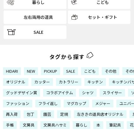
暮らし
こども
左右両用の道具
セット・ギフト
SALE
タグから探す
HIDARI
NEW
PICKUP
SALE
こども
その他
その
オリジナル
カッター
カトラリー
キッチン
キッチンバ
グッドデザイン賞
コラボアイテム
シャツ
スライサー
ファッション
フライ返し
マグカップ
メジャー
ユニバ
再入荷
包丁
園芸
定規
左ききの道具店オリジナル
手帳
文房具
文房具ハサミ
暮らし
本
筆記具
花