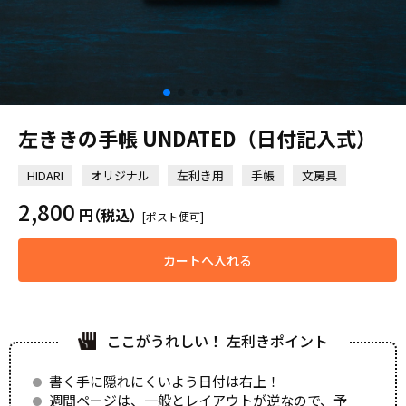
左ききの手帳 UNDATED（日付記入式）
HIDARI
オリジナル
左利き用
手帳
文房具
2,800
円
（税込）
[ポスト便可]
カートへ入れる
ここがうれしい！ 左利きポイント
書く手に隠れにくいよう日付は右上！
週間ページは、一般とレイアウトが逆なので、予