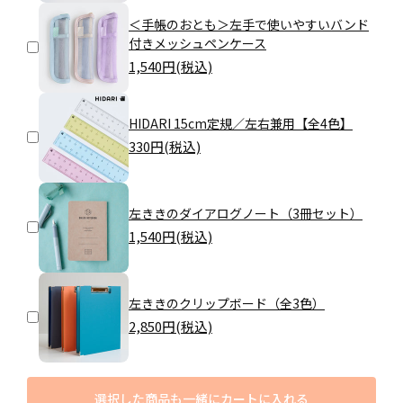
＜手帳のおとも＞左手で使いやすいバンド
付きメッシュペンケース
1,540
円(税込)
HIDARI 15cm定規／左右兼用【全4色】
330
円(税込)
左ききのダイアログノート（3冊セット）
1,540
円(税込)
左ききのクリップボード（全3色）
2,850
円(税込)
選択した商品も一緒にカートに入れる