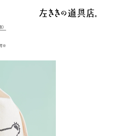
月）
可※