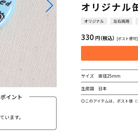
オリジナル
オリジナル
左右両用
330
円
（税込）
[ポスト便可]
サイズ
直径25mm
生産国
日本
きポイント
◎このアイテムは、ポスト便（
ています。