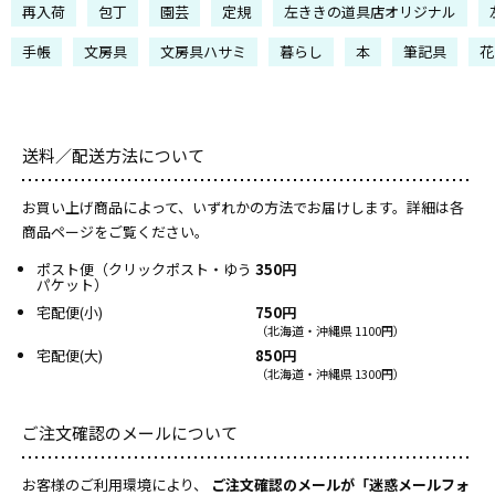
再入荷
包丁
園芸
定規
左ききの道具店オリジナル
手帳
文房具
文房具ハサミ
暮らし
本
筆記具
花
送料／配送方法について
お買い上げ商品によって、いずれかの方法でお届けします。詳細は各
商品ページをご覧ください。
ポスト便（クリックポスト・ゆう
350円
パケット）
宅配便(小)
750円
（北海道・沖縄県 1100円）
宅配便(大)
850円
（北海道・沖縄県 1300円）
ご注文確認のメールについて
お客様のご利用環境により、
ご注文確認のメールが「迷惑メールフォ