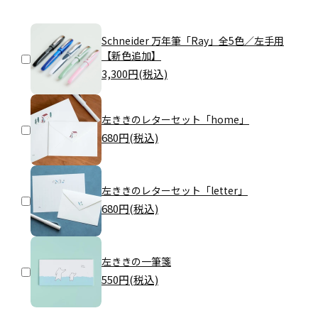
Schneider 万年筆「Ray」全5色／左手用
【新色追加】
3,300
円(税込)
左ききのレターセット「home」
680
円(税込)
左ききのレターセット「letter」
680
円(税込)
左ききの一筆箋
550
円(税込)