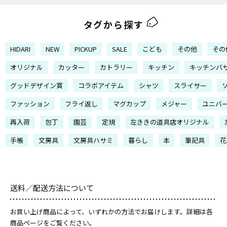
タグから探す
HIDARI
NEW
PICKUP
SALE
こども
その他
その
オリジナル
カッター
カトラリー
キッチン
キッチンバ
グッドデザイン賞
コラボアイテム
シャツ
スライサー
ファッション
フライ返し
マグカップ
メジャー
ユニバ
再入荷
包丁
園芸
定規
左ききの道具店オリジナル
手帳
文房具
文房具ハサミ
暮らし
本
筆記具
花
送料／配送方法について
お買い上げ商品によって、いずれかの方法でお届けします。詳細は各
商品ページをご覧ください。