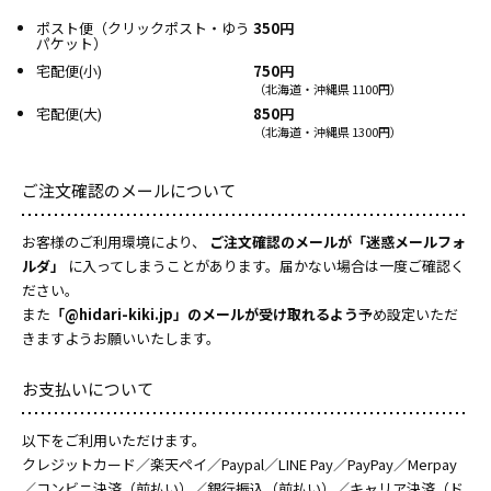
ポスト便（クリックポスト・ゆう
350円
パケット）
宅配便(小)
750円
（北海道・沖縄県 1100円）
宅配便(大)
850円
（北海道・沖縄県 1300円）
ご注文確認のメールについて
お客様のご利用環境により、
ご注文確認のメールが「迷惑メールフォ
ルダ」
に入ってしまうことがあります。届かない場合は一度ご確認く
ださい。
また
「@hidari-kiki.jp」のメールが受け取れるよう
予め設定いただ
きますようお願いいたします。
お支払いについて
以下をご利用いただけます。
クレジットカード／楽天ペイ／Paypal／LINE Pay／PayPay／Merpay
／コンビニ決済（前払い）／銀行振込（前払い）／キャリア決済（ド