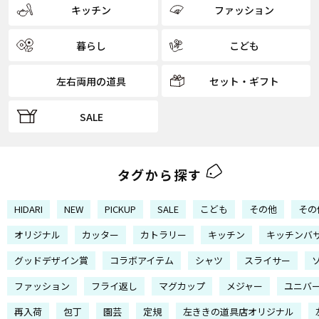
キッチン
ファッション
暮らし
こども
左右両用の道具
セット・ギフト
SALE
タグから探す
HIDARI
NEW
PICKUP
SALE
こども
その他
その
オリジナル
カッター
カトラリー
キッチン
キッチンバ
グッドデザイン賞
コラボアイテム
シャツ
スライサー
ファッション
フライ返し
マグカップ
メジャー
ユニバ
再入荷
包丁
園芸
定規
左ききの道具店オリジナル