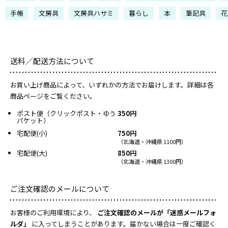
手帳
文房具
文房具ハサミ
暮らし
本
筆記具
花
送料／配送方法について
お買い上げ商品によって、いずれかの方法でお届けします。詳細は各
商品ページをご覧ください。
ポスト便（クリックポスト・ゆう
350円
パケット）
宅配便(小)
750円
（北海道・沖縄県 1100円）
宅配便(大)
850円
（北海道・沖縄県 1300円）
ご注文確認のメールについて
お客様のご利用環境により、
ご注文確認のメールが「迷惑メールフォ
ルダ」
に入ってしまうことがあります。届かない場合は一度ご確認く