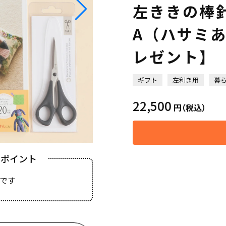
左ききの棒
A（ハサミ
レゼント】
ギフト
左利き用
暮
22,500
円
（税込）
きポイント
です