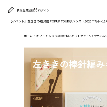
ログイン
新規会員登録
【イベント】左ききの道具店 POPUP TOUR＠ハンズ（2026年7月〜11
ホーム
ギフト
左ききの棒針編みギフトセットA（ハサミあ