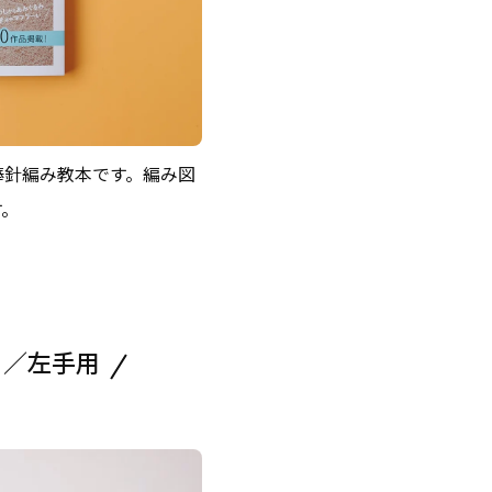
棒針編み教本です。編み図
す。
ミ／左手用