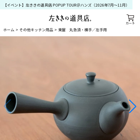
【イベント】左ききの道具店 POPUP TOUR＠ハンズ（2026年7月〜11月）
カート
ホーム
その他キッチン用品
東屋 丸急須・横手／左手用