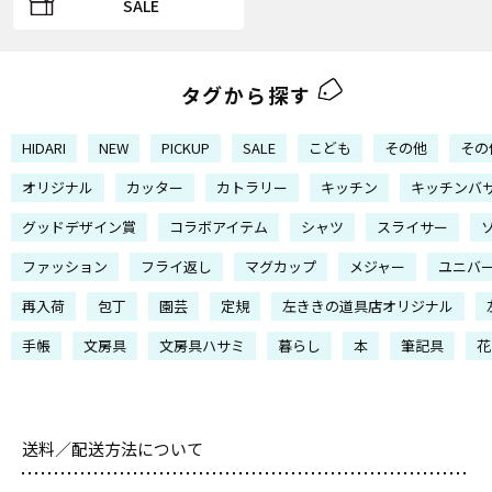
SALE
タグから探す
HIDARI
NEW
PICKUP
SALE
こども
その他
その
オリジナル
カッター
カトラリー
キッチン
キッチンバ
グッドデザイン賞
コラボアイテム
シャツ
スライサー
ファッション
フライ返し
マグカップ
メジャー
ユニバ
再入荷
包丁
園芸
定規
左ききの道具店オリジナル
手帳
文房具
文房具ハサミ
暮らし
本
筆記具
花
送料／配送方法について