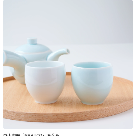
白山陶器「MARUCO」湯呑み