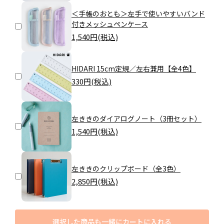
＜手帳のおとも＞左手で使いやすいバンド
付きメッシュペンケース
1,540
円(税込)
HIDARI 15cm定規／左右兼用【全4色】
330
円(税込)
左ききのダイアログノート（3冊セット）
1,540
円(税込)
左ききのクリップボード（全3色）
2,850
円(税込)
選択した商品も一緒にカートに入れる