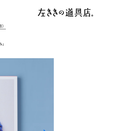
月）
み」