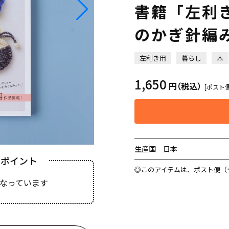
書籍「左利
のかぎ針編
左利き用
暮らし
本
1,650
円
（税込）
[ポスト
生産国
日本
きポイント
◎このアイテムは、ポスト便（
なっています