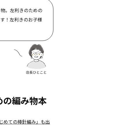
み物。左利きのための
です！左利きのお子様
めの編み物本
じめての棒針編み」も出