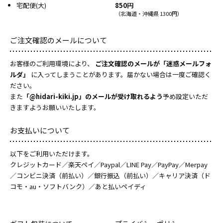
宅配便(大)
850円
（北海道・沖縄県 1300円）
ご注文確認のメールについて
お客様のご利用環境により、
ご注文確認のメールが「迷惑メールフォ
ルダ」
に入ってしまうことがあります。届かない場合は一度ご確認く
ださい。
また
「@hidari-kiki.jp」のメールが受け取れるよう
予め設定いただ
きますようお願いいたします。
お支払いについて
以下をご利用いただけます。
クレジットカード／楽天ペイ／Paypal／LINE Pay／PayPay／Merpay
／コンビニ決済（前払い）／銀行振込（前払い）／キャリア決済（ド
コモ・au・ソフトバンク）／あと払いペイディ