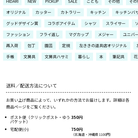
HIDARI
NEW
PICKUP
SALE
こども
その他
その
オリジナル
カッター
カトラリー
キッチン
キッチンバ
グッドデザイン賞
コラボアイテム
シャツ
スライサー
ファッション
フライ返し
マグカップ
メジャー
ユニバ
再入荷
包丁
園芸
定規
左ききの道具店オリジナル
手帳
文房具
文房具ハサミ
暮らし
本
筆記具
花
送料／配送方法について
お買い上げ商品によって、いずれかの方法でお届けします。詳細は各
商品ページをご覧ください。
ポスト便（クリックポスト・ゆう
350円
パケット）
宅配便(小)
750円
（北海道・沖縄県 1100円）