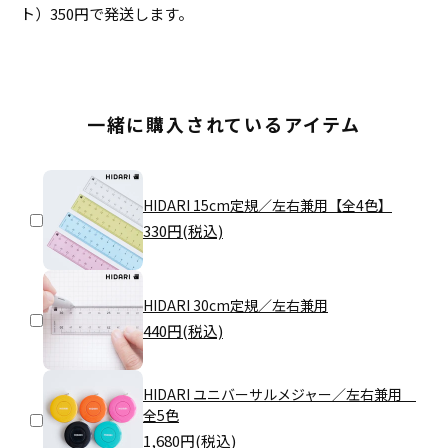
ト）350円で発送します。
一緒に購入されているアイテム
HIDARI 15cm定規／左右兼用【全4色】
330
円(税込)
HIDARI 30cm定規／左右兼用
440
円(税込)
HIDARI ユニバーサルメジャー／左右兼用
全5色
1,680
円(税込)