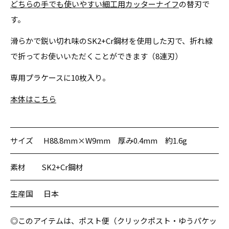
どちらの手でも使いやすい細工用カッターナイフ
の替刃で
す。
滑らかで鋭い切れ味のSK2+Cr鋼材を使用した刃で、折れ線
で折ってお使いいただくことができます（8連刃）
専用プラケースに10枚入り。
本体はこちら
サイズ
H88.8mm×W9mm 厚み0.4mm 約1.6g
素材
SK2+Cr鋼材
生産国
日本
◎このアイテムは、ポスト便（クリックポスト・ゆうパケッ