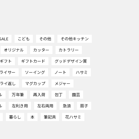
SALE
こども
その他
その他キッチン
オリジナル
カッター
カトラリー
ギフト
ギフトカード
グッドデザイン賞
ライサー
ソーイング
ノート
ハサミ
ライ返し
マグカップ
メジャー
ル
万年筆
再入荷
包丁
園芸
ル
左利き用
左右両用
急須
扇子
暮らし
本
筆記具
花ハサミ