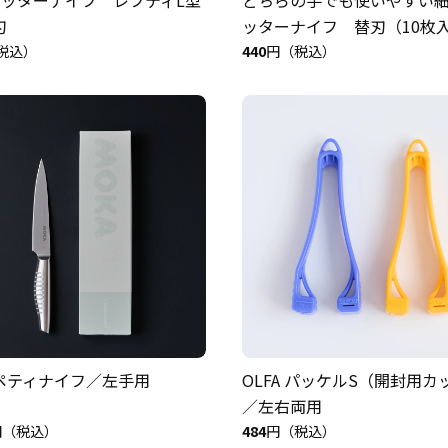
刃
ッターナイフ 替刃（10枚
税込）
440
円（税込）
 ペティナイフ／左手用
OLFA パッケルS（開封用カ
／左右両用
円（税込）
484
円（税込）