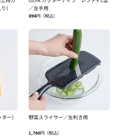
入り）
／左手用
894
円（税込）
ッター）
野菜スライサー／左利き用
1,760
円（税込）