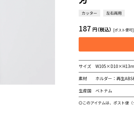
カッター
左右両用
187
円
（税込）
[ポスト便可]
サイズ
W105×D10×H1
素材
ホルダー：再生AB
生産国
ベトナム
◎このアイテムは、ポスト便（
。