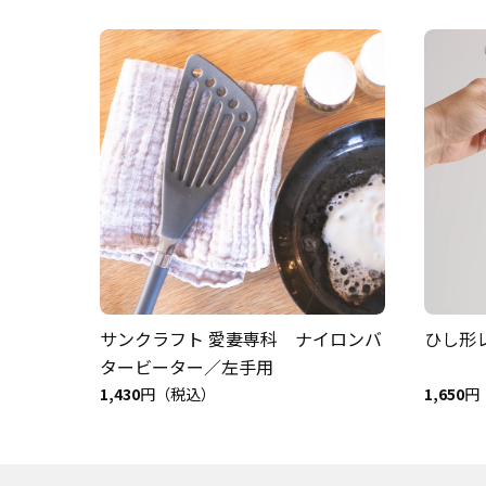
サンクラフト 愛妻専科 ナイロンバ
ひし形
タービーター／左手用
1,430
円（税込）
1,650
円