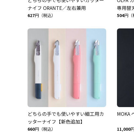
ナイフ ORANTE／左右兼用
専用替
627
円（税込）
504
円（
どちらの手でも使いやすい細工用カ
MOKA
ッターナイフ【新色追加】
660
円（税込）
11,000