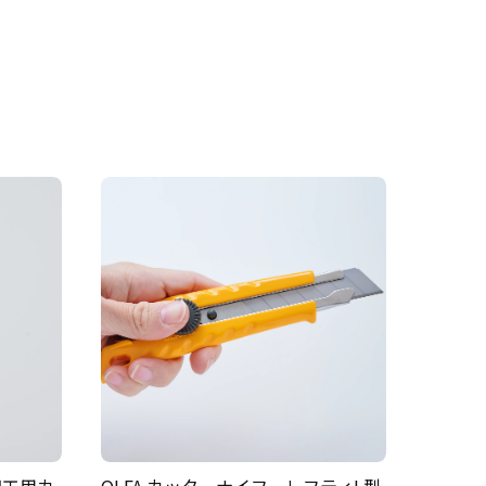
細工用カ
OLFA カッターナイフ レフティL型