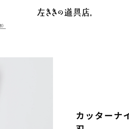
月）
カッターナイ
刃