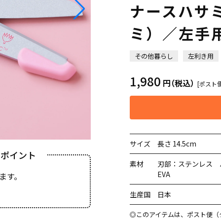
ナースハサ
ミ）／左手
その他暮らし
左利き用
1,980
円
（税込）
[ポスト
サイズ
長さ 14.5cm
きポイント
素材
刃部：ステンレス 
EVA
ます。
生産国
日本
◎このアイテムは、ポスト便（