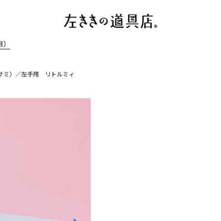
月）
サミ）／左手用 リトルミィ