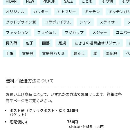
HIDARI
NEW
PICKUP
SALE
こども
その他
その
オリジナル
カッター
カトラリー
キッチン
キッチンバ
グッドデザイン賞
コラボアイテム
シャツ
スライサー
ファッション
フライ返し
マグカップ
メジャー
ユニバ
再入荷
包丁
園芸
定規
左ききの道具店オリジナル
手帳
文房具
文房具ハサミ
暮らし
本
筆記具
花
送料／配送方法について
お買い上げ商品によって、いずれかの方法でお届けします。詳細は各
商品ページをご覧ください。
ポスト便（クリックポスト・ゆう
350円
パケット）
宅配便(小)
750円
（北海道・沖縄県 1100円）