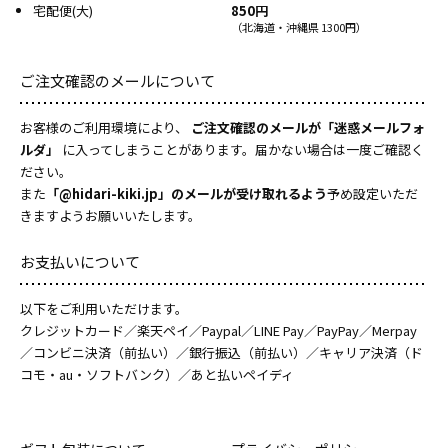
宅配便(大)
850円
（北海道・沖縄県 1300円）
ご注文確認のメールについて
お客様のご利用環境により、
ご注文確認のメールが「迷惑メールフォ
ルダ」
に入ってしまうことがあります。届かない場合は一度ご確認く
ださい。
また
「@hidari-kiki.jp」のメールが受け取れるよう
予め設定いただ
きますようお願いいたします。
お支払いについて
以下をご利用いただけます。
クレジットカード／楽天ペイ／Paypal／LINE Pay／PayPay／Merpay
／コンビニ決済（前払い）／銀行振込（前払い）／キャリア決済（ド
コモ・au・ソフトバンク）／あと払いペイディ