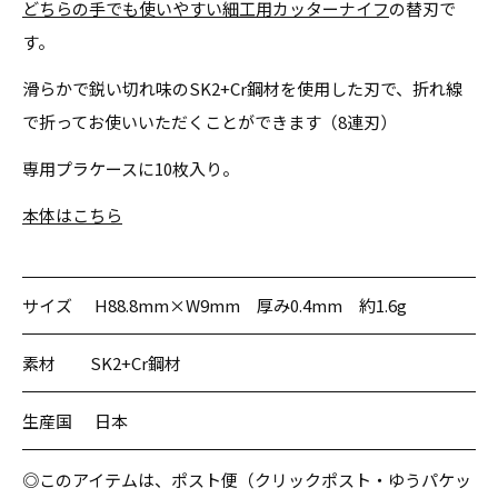
どちらの手でも使いやすい細工用カッターナイフ
の替刃で
す。
滑らかで鋭い切れ味のSK2+Cr鋼材を使用した刃で、折れ線
で折ってお使いいただくことができます（8連刃）
専用プラケースに10枚入り。
本体はこちら
サイズ
H88.8mm×W9mm 厚み0.4mm 約1.6g
素材
SK2+Cr鋼材
生産国
日本
◎このアイテムは、ポスト便（クリックポスト・ゆうパケッ