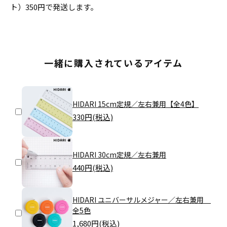
ト）350円で発送します。
一緒に購入されているアイテム
HIDARI 15cm定規／左右兼用【全4色】
330
円(税込)
HIDARI 30cm定規／左右兼用
440
円(税込)
HIDARI ユニバーサルメジャー／左右兼用
全5色
1,680
円(税込)