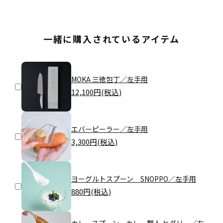
一緒に購入されているアイテム
MOKA 三徳包丁／左手用
12,100
円(税込)
エバーピーラー／左手用
3,300
円(税込)
ヨーグルトスプーン SNOPPO／左手用
880
円(税込)