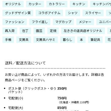
オリジナル
カッター
カトラリー
キッチン
キッチンバ
グッドデザイン賞
コラボアイテム
シャツ
スライサー
ファッション
フライ返し
マグカップ
メジャー
ユニバ
再入荷
包丁
園芸
定規
左ききの道具店オリジナル
手帳
文房具
文房具ハサミ
暮らし
本
筆記具
花
送料／配送方法について
お買い上げ商品によって、いずれかの方法でお届けします。詳細は各
商品ページをご覧ください。
ポスト便（クリックポスト・ゆう
350円
パケット）
宅配便(小)
750円
（北海道・沖縄県 1100円）
宅配便(大)
850円