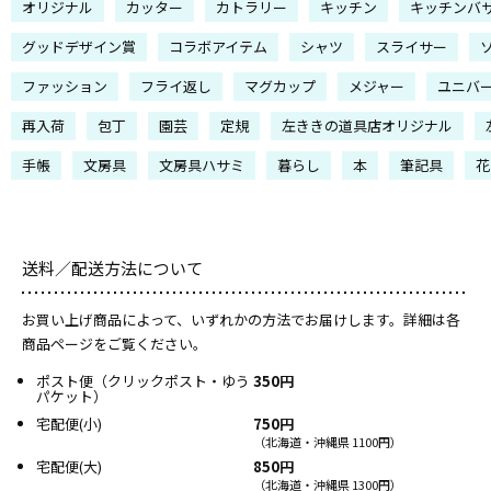
オリジナル
カッター
カトラリー
キッチン
キッチンバ
グッドデザイン賞
コラボアイテム
シャツ
スライサー
ファッション
フライ返し
マグカップ
メジャー
ユニバ
再入荷
包丁
園芸
定規
左ききの道具店オリジナル
手帳
文房具
文房具ハサミ
暮らし
本
筆記具
花
送料／配送方法について
お買い上げ商品によって、いずれかの方法でお届けします。詳細は各
商品ページをご覧ください。
ポスト便（クリックポスト・ゆう
350円
パケット）
宅配便(小)
750円
（北海道・沖縄県 1100円）
宅配便(大)
850円
（北海道・沖縄県 1300円）