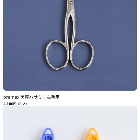
premax 美容ハサミ／左手用
4,180
円（税込）