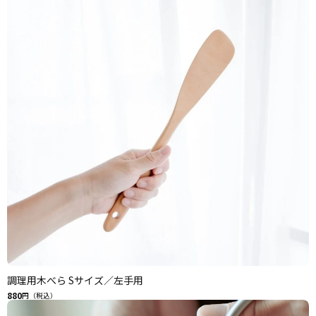
調理用木べら Sサイズ／左手用
880
円（税込）