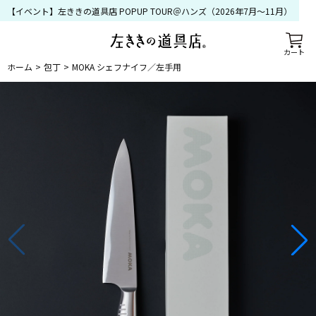
【イベント】左ききの道具店 POPUP TOUR＠ハンズ（2026年7月〜11月）
カート
ホーム
包丁
MOKA シェフナイフ／左手用