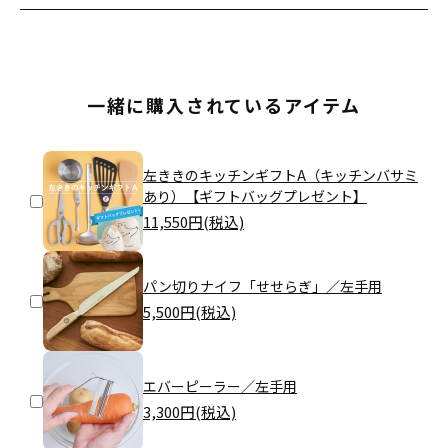
一緒に購入されているアイテム
左ききのキッチンギフトA（キッチンバサミ
あり）【ギフトバッグプレゼント】
11,550
円(税込)
パン切りナイフ「せせらぎ」／左手用
5,500
円(税込)
エバーピーラー／左手用
3,300
円(税込)