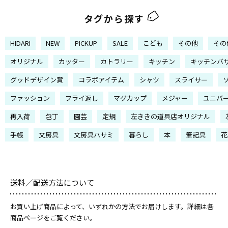
タグから探す
HIDARI
NEW
PICKUP
SALE
こども
その他
その
オリジナル
カッター
カトラリー
キッチン
キッチンバ
グッドデザイン賞
コラボアイテム
シャツ
スライサー
ファッション
フライ返し
マグカップ
メジャー
ユニバ
再入荷
包丁
園芸
定規
左ききの道具店オリジナル
手帳
文房具
文房具ハサミ
暮らし
本
筆記具
花
送料／配送方法について
お買い上げ商品によって、いずれかの方法でお届けします。詳細は各
商品ページをご覧ください。