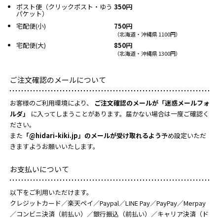
ポスト便（クリックポスト・ゆう
350円
パケット）
宅配便(小)
750円
（北海道・沖縄県 1100円）
宅配便(大)
850円
（北海道・沖縄県 1300円）
ご注文確認のメールについて
お客様のご利用環境により、
ご注文確認のメールが「迷惑メールフォ
ルダ」
に入ってしまうことがあります。届かない場合は一度ご確認く
ださい。
また
「@hidari-kiki.jp」のメールが受け取れるよう
予め設定いただ
きますようお願いいたします。
お支払いについて
以下をご利用いただけます。
クレジットカード／楽天ペイ／Paypal／LINE Pay／PayPay／Merpay
／コンビニ決済（前払い）／銀行振込（前払い）／キャリア決済（ド