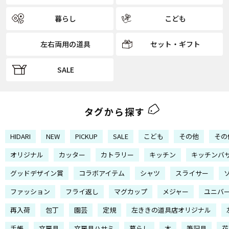
暮らし
こども
左右両用の道具
セット・ギフト
SALE
タグから探す
HIDARI
NEW
PICKUP
SALE
こども
その他
その
オリジナル
カッター
カトラリー
キッチン
キッチンバ
グッドデザイン賞
コラボアイテム
シャツ
スライサー
ファッション
フライ返し
マグカップ
メジャー
ユニバ
再入荷
包丁
園芸
定規
左ききの道具店オリジナル
手帳
文房具
文房具ハサミ
暮らし
本
筆記具
花