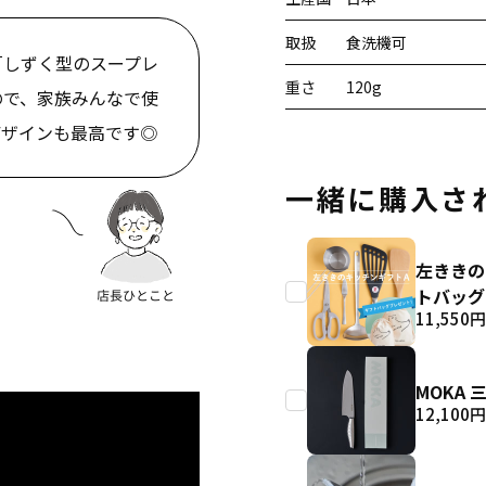
取扱
食洗機可
「しずく型のスープレ
重さ
120g
ので、家族みんなで使
デザインも最高です◎
一緒に購入さ
左ききの
トバッグ
11,550
円
MOKA
12,100
円