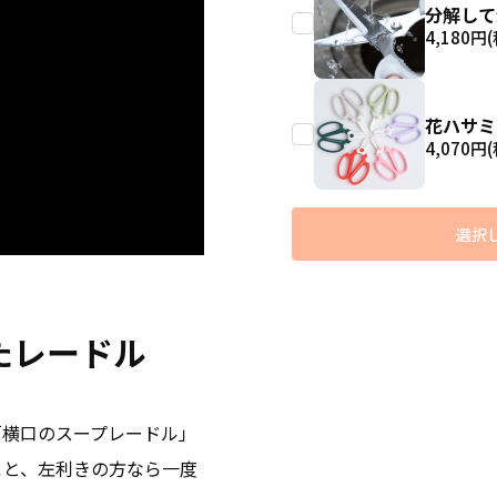
分解して
4,180
円(
花ハサミ
4,070
円(
選択
たレードル
「横口のスープレードル」
こと、左利きの方なら一度