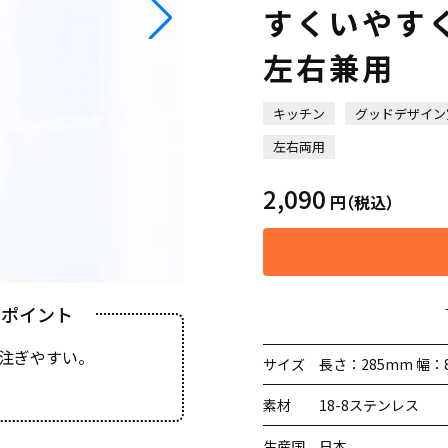
すくいやす
左右兼用
キッチン
グッドデザイン
左右両用
2,090
円
（税込）
きポイント
注ぎやすい。
サイズ
長さ：285mm 幅：
素材
18-8ステンレス
生産国
日本