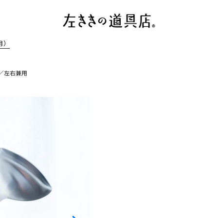
月）
／左右兼用