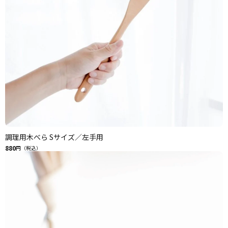
調理用木べら Sサイズ／左手用
880
円（税込）