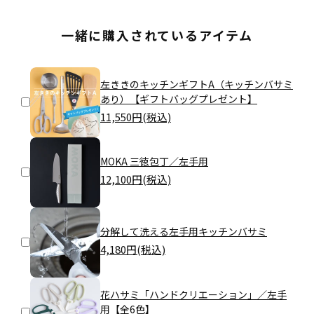
一緒に購入されているアイテム
左ききのキッチンギフトA（キッチンバサミ
あり）【ギフトバッグプレゼント】
11,550
円(税込)
MOKA 三徳包丁／左手用
12,100
円(税込)
分解して洗える左手用キッチンバサミ
4,180
円(税込)
花ハサミ「ハンドクリエーション」／左手
用【全6色】