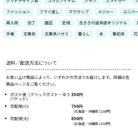
グッドデザイン賞
コラボアイテム
シャツ
スライサー
ファッション
フライ返し
マグカップ
メジャー
ユニバ
再入荷
包丁
園芸
定規
左ききの道具店オリジナル
手帳
文房具
文房具ハサミ
暮らし
本
筆記具
花
送料／配送方法について
お買い上げ商品によって、いずれかの方法でお届けします。詳細は各
商品ページをご覧ください。
ポスト便（クリックポスト・ゆう
350円
パケット）
宅配便(小)
750円
（北海道・沖縄県 1100円）
宅配便(大)
850円
（北海道・沖縄県 1300円）