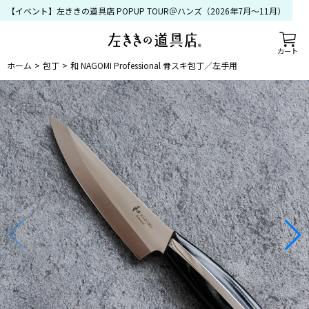
【イベント】左ききの道具店 POPUP TOUR＠ハンズ（2026年7月〜11月）
カート
ホーム
包丁
和 NAGOMI Professional 骨スキ包丁／左手用