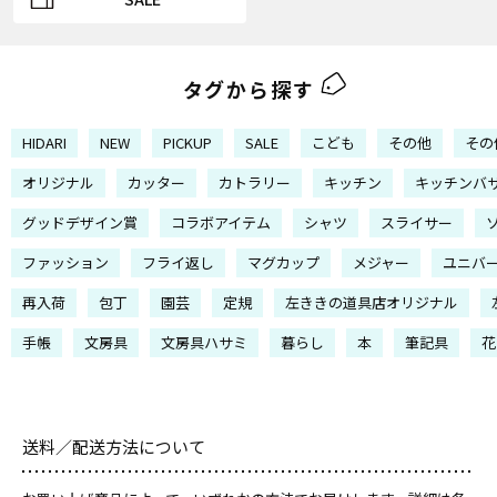
タグから探す
HIDARI
NEW
PICKUP
SALE
こども
その他
その
オリジナル
カッター
カトラリー
キッチン
キッチンバ
グッドデザイン賞
コラボアイテム
シャツ
スライサー
ファッション
フライ返し
マグカップ
メジャー
ユニバ
再入荷
包丁
園芸
定規
左ききの道具店オリジナル
手帳
文房具
文房具ハサミ
暮らし
本
筆記具
花
送料／配送方法について